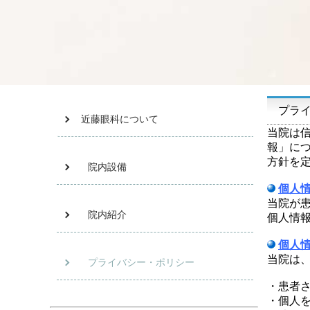
プライ
近藤眼科について
当院は
報」に
方針を
院内設備
個人
当院が
院内紹介
個人情
個人
当院は
プライバシー・ポリシー
・患者
・個人