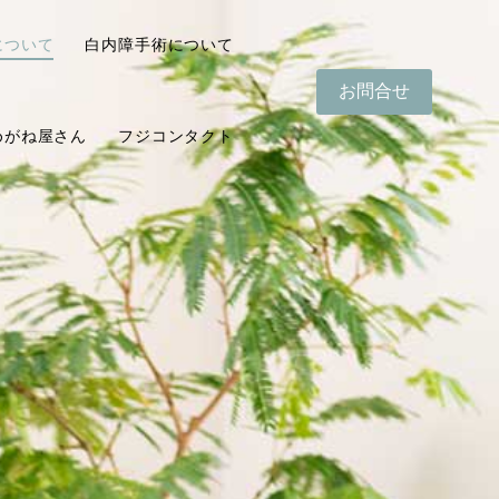
について
白内障手術について
お問合せ
めがね屋さん
フジコンタクト