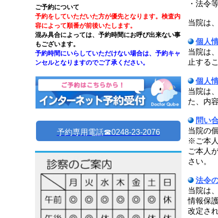
・法令
ご予約について
予約をしていただいた方が優先となります。検査内
当院は
容によって順番が前後いたします。
混み具合によっては、予約時間にお呼び出来ない事
個人
もございます。
当院は
予約時間にいらしていただけない場合は、予約キャ
止する
ンセルとなりますのでご了承ください。
個人
当院は
た、内
問い
当院の
予約専用電話☎︎0248-23-2076
※ご本
ご本人
さい。
法令
当院は
情報保
改定さ