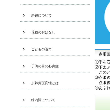
斜視について
花粉のおはなし
こどもの視力
点眼
①手を
子供の目の心身症
②下まぶ
このと
③点眼
点眼後
加齢黄斑変性とは
④あふ
緑内障について