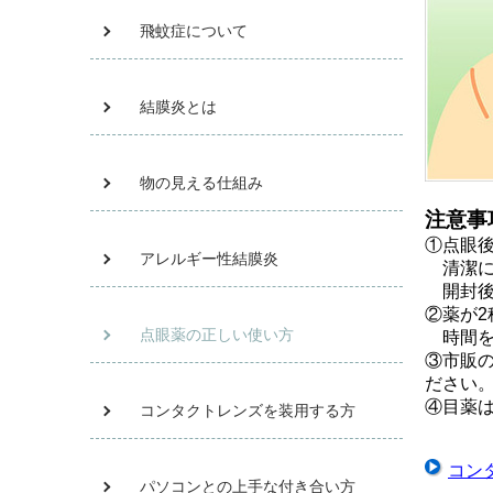
飛蚊症について
結膜炎とは
物の見える仕組み
注意事
①点眼
アレルギー性結膜炎
清潔に
開封後
②薬が
点眼薬の正しい使い方
時間を
③市販
ださい
④目薬
コンタクトレンズを装用する方
コン
パソコンとの上手な付き合い方