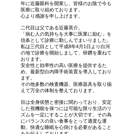
年に近藤眼科を開業し、皆様のお陰
で今も
医療に取り組めております。
心より感謝を申し上げます。
二代目は父である近藤英介。
「病む人の気持ちを大事に医業に励む」を
信
条として診療に勤しんでまいりました。
私は三代目として平成8年4月1日より白河
の地で診療を開始しまして、研鑽を重ねて
おります。
安全性と効率性の高い医療を提供するた
め、最新型白内障手術装置を導入しており
ます。
その他多数の検査機器、医療器具を取り揃
えて万全の体制を整えております。
目は全身状態と密接に関わっており、安定
した視機能を保つには可能な限り生活のリ
ズムを一定にすることが大切です。その為
にバランスの良い食事をとって適度な運
動、快適な睡眠を心掛ける必要があること
をお伝えしております。