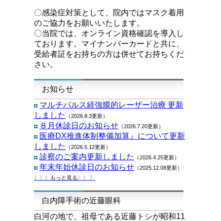
〇感染症対策として、院内ではマスク着用
のご協力をお願いいたします。
〇当院では、オンライン資格確認を導入し
ております。マイナンバーカードと共に、
受給者証をお持ちの方は併せてお持ちくだ
さい。
お知らせ
マルチパルス経強膜的レーザー治療 更新
しました
（2026.8.3更新）
８月休診日のお知らせ
（2026.7.20更新）
医療DX推進体制整備加算』について
更新
しました
（2026.5.12更新）
診察のご案内更新しました
（2026.4.25更新）
年末年始休診日のお知らせ
（2025.12.08更新）
〉〉〉もっと見る〉〉 〉
白内障手術の近藤眼科
白河の地で、祖母である近藤トシが昭和11