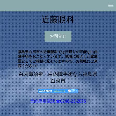
近藤眼科
お問合せ
福島県白河市の近藤眼科では日帰りの可能な白内
障手術をおこなっています。地域に根ざした家庭
医としてご相談に応じてますので、お気軽にご来
院ください。
白内障治療・白内障手術なら福島県
白河市
予約専用電話 ☎︎0248-23-2076