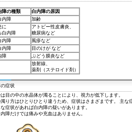
障の種類
白内障の原因
白内障
加齢
患に
アトピー性皮膚炎、
る白内障
糖尿病など
白内障
風疹など
白内障
目のけが など
内障
ぶどう膜炎など
放射線、
薬剤（ステロイド剤）
障の症状
では目の中の水晶体が濁ることにより、視力が低下します。
の濁り方はひとりひとり違うため、症状はさまざまです。 主な
うな症状があれば白内障の疑いがあります。
白内障だけでは痛みや充血はありません。