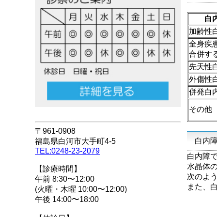
白内
加齢性
全身疾
合併す
先天性
外傷性
併発白
その他
〒961-0908
白内
福島県白河市大手町4-5
TEL:0248-23-2079
白内障
水晶体
【診療時間】
次のよ
午前 8:30〜12:00
また、
(火曜・木曜 10:00〜12:00)
午後 14:00〜18:00