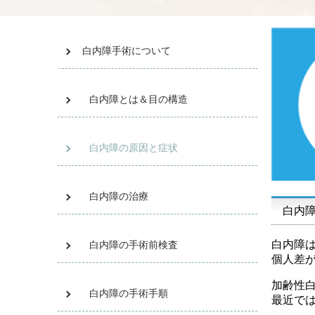
白内障手術について
白内障とは＆目の構造
白内障の原因と症状
白内障の治療
白内
白内障
白内障の手術前検査
個人差
加齢性
白内障の手術手順
最近で